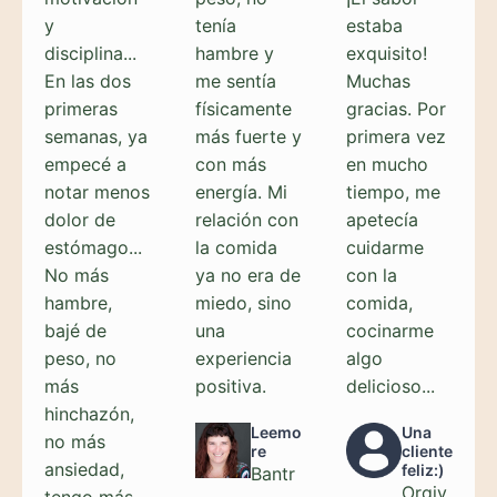
y
tenía
estaba
disciplina...
hambre y
exquisito!
En las dos
me sentía
Muchas
primeras
físicamente
gracias. Por
semanas, ya
más fuerte y
primera vez
empecé a
con más
en mucho
notar menos
energía. Mi
tiempo, me
dolor de
relación con
apetecía
estómago...
la comida
cuidarme
No más
ya no era de
con la
hambre,
miedo, sino
comida,
bajé de
una
cocinarme
peso, no
experiencia
algo
más
positiva.
delicioso...
hinchazón,
Leemo
Una
no más
re
cliente
ansiedad,
feliz:)
Bantr
Orgiv