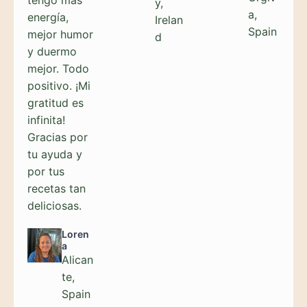
tengo más
y,
a,
energía,
Irelan
Spain
mejor humor
d
y duermo
mejor. Todo
positivo. ¡Mi
gratitud es
infinita!
Gracias por
tu ayuda y
por tus
recetas tan
deliciosas.
Loren
a
Alican
te,
Spain