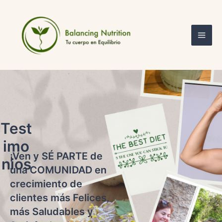
Ir
Mai
al
Men
contenido
Test
imo
¡Ven y SÉ PARTE de
nios
una COMUNIDAD en
crecimiento de
clientes más Felices,
más Saludables y