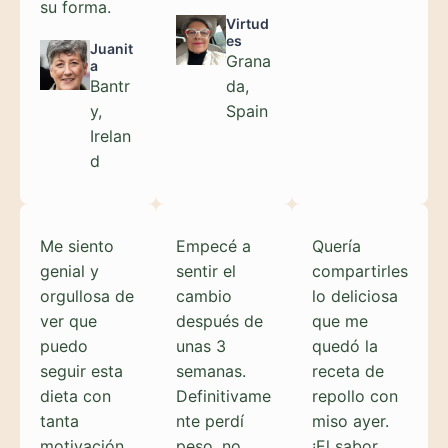
su forma.
Virtud
es
Juanit
Grana
a
Bantr
da,
y,
Spain
Irelan
d
Me siento
Empecé a
Quería
genial y
sentir el
compartirles
orgullosa de
cambio
lo deliciosa
ver que
después de
que me
puedo
unas 3
quedó la
seguir esta
semanas.
receta de
dieta con
Definitivame
repollo con
tanta
nte perdí
miso ayer.
motivación
peso, no
¡El sabor