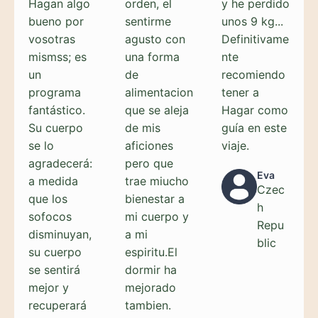
Hagan algo
orden, el
y he perdido
bueno por
sentirme
unos 9 kg...
vosotras
agusto con
Definitivame
mismss; es
una forma
nte
un
de
recomiendo
programa
alimentacion
tener a
fantástico.
que se aleja
Hagar como
Su cuerpo
de mis
guía en este
se lo
aficiones
viaje.
agradecerá:
pero que
Eva
a medida
trae miucho
Czec
que los
bienestar a
h
sofocos
mi cuerpo y
Repu
disminuyan,
a mi
blic
su cuerpo
espiritu.El
se sentirá
dormir ha
mejor y
mejorado
recuperará
tambien.