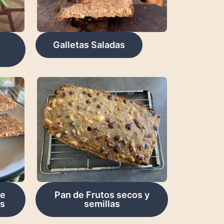
Galletas Saladas
de
Pan de Frutos secos y
as
semillas