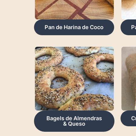
Pan de Harina de Coco
P
Bagels de Almendras
C
& Queso