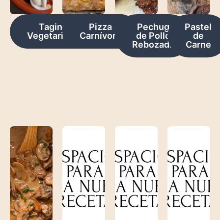
Tagine
Pizza
Pechug
Pastel
Vegetariano
Carnívora
de Pollo
de
Rebozada
Carne