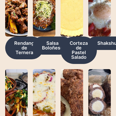
Rendang
Salsa
Corteza
Shaksh
de
Boloñesa
de
Ternera
Pastel
Salado